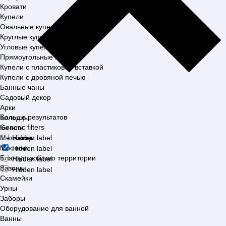
Кровати
Купели
Овальные купели
Круглые купели
Угловые купели
Прямоугольные купели
Купели с пластиковой вставкой
Купели с дровяной печью
Банные чаны
Садовый декор
Арки
Больше результатов
Колодцы
Generic filters
Качели
Мельницы
Hidden label
Мостики
Hidden label
Благоустройство территории
Hidden label
Вазоны
Hidden label
Скамейки
Урны
Заборы
Оборудование для ванной
Ванны