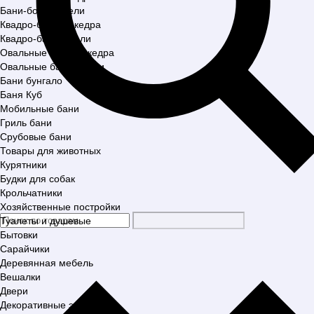
Бани-бочки из ели
Квадро-бани из кедра
Квадро-бани из ели
Овальные бани из кедра
Овальные бани из ели
Бани бунгало
Баня Куб
Мобильные бани
Гриль бани
Срубовые бани
Товары для животных
Курятники
Будки для собак
Крольчатники
Хозяйственные постройки
Туалеты и душевые
Бытовки
Сарайчики
Деревянная мебель
Вешалки
Двери
Декоративные элементы