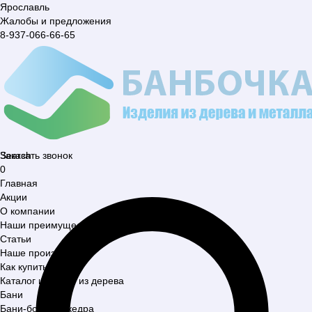
Ярославль
Жалобы и предложения
8-937-066-66-65
Search
Заказать звонок
0
Главная
Акции
О компании
Наши преимущества
Статьи
Наше производство
Как купить?
Каталог изделий из дерева
Бани
Бани-бочки из кедра