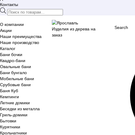
Контакты
Поиск
товаров
О компании
Search
Изделия из дерева на
Акции
заказ
Наши преимущества
Наше производство
Каталог
Бани бочки
Квадро-бани
Овальные бани
Бани бунгало
Мобильные бани
Срубовые бани
Баня Куб
Кемпинги
Летние домики
Беседки из металла
Гриль-домики
Бытовки
Курятники
Крольчатники