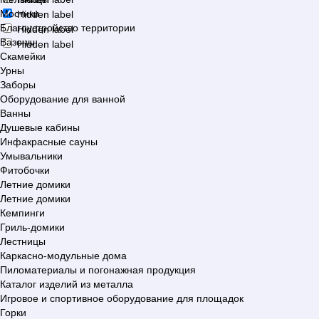
Мостики
Hidden label
Благоустройство территории
Hidden label
Вазоны
Hidden label
Скамейки
Урны
Заборы
Оборудование для ванной
Ванны
Душевые кабины
Инфакрасные сауны
Умывальники
Фитобочки
Летние домики
Летние домики
Кемпинги
Гриль-домики
Лестницы
Каркасно-модульные дома
Пиломатериалы и погонажная продукция
Каталог изделий из металла
Игровое и спортивное оборудование для площадок
Горки