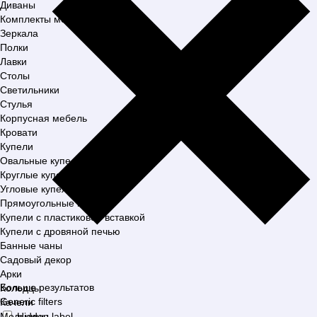
Диваны
Комплекты мебели
Зеркала
Полки
Лавки
Столы
Светильники
Стулья
Корпусная мебель
Кровати
Купели
Овальные купели
Круглые купели
Угловые купели
Прямоугольные купели
Купели с пластиковой вставкой
Купели с дровяной печью
Банные чаны
Садовый декор
Арки
Больше результатов
Колодцы
Generic filters
Качели
Мельницы
Hidden label