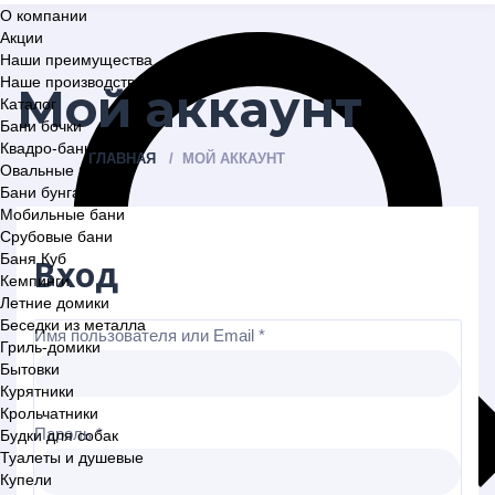
О компании
Акции
Наши преимущества
Наше производство
Мой аккаунт
Каталог
Бани бочки
Квадро-бани
ГЛАВНАЯ
МОЙ АККАУНТ
Овальные бани
Бани бунгало
Мобильные бани
Срубовые бани
Баня Куб
Вход
Кемпинги
Летние домики
Беседки из металла
Имя пользователя или Email
*
Гриль-домики
Бытовки
Курятники
Крольчатники
Пароль
*
Будки для собак
Туалеты и душевые
Купели