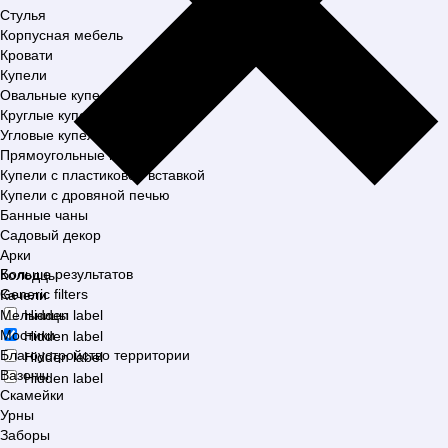
Стулья
Корпусная мебель
Кровати
Купели
Овальные купели
Круглые купели
Угловые купели
Прямоугольные купели
Купели с пластиковой вставкой
Купели с дровяной печью
Банные чаны
Садовый декор
Арки
Больше результатов
Колодцы
Generic filters
Качели
Мельницы
Hidden label
Мостики
Hidden label
Благоустройство территории
Hidden label
Вазоны
Hidden label
Скамейки
Урны
Заборы