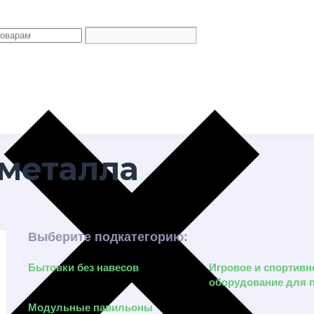
 металла
Выберите подкатегорию:
Бытовки без навесов
Игровое и спортивн
оборудование для 
Модульные павильоны