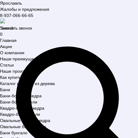
Ярославль
Жалобы и предложения
8-937-066-66-65
Search
Заказать звонок
0
Главная
Акции
О компании
Наши преимущества
Статьи
Наше производство
Как купить?
Каталог изделий из дерева
Бани
Бани-бочки из кедра
Бани-бочки из ели
Квадро-бани из кедра
Квадро-бани из ели
Овальные бани из кедра
Овальные бани из ели
Бани бунгало