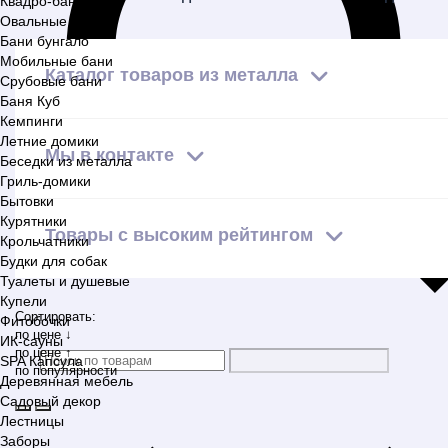
Квадро-бани
Овальные бани
Бани бунгало
Мобильные бани
Каталог товаров из металла
Срубовые бани
Баня Куб
Кемпинги
Летние домики
Мы в контакте
Беседки из металла
Гриль-домики
Бытовки
Курятники
Товары с высоким рейтингом
Крольчатники
Будки для собак
Туалеты и душевые
Купели
Сортировать:
Фитобочки
по цене ↓
ИК-сауны
по цене ↑
SPA Капсула
по популярности
Деревянная мебель
Садовый декор
Лестницы
Заборы