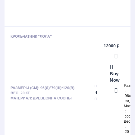
КРОЛЬЧАТНИК “ЛОЛА”
12000
₽
Buy
Now
Разм
РАЗМЕРЫ (СМ): 96(Д)*79(Ш)*120(В)
ВЕС: 20 КГ
96х7
МАТЕРИАЛ: ДРЕВЕСИНА СОСНЫ
см
Матер
сосна
Вес
20