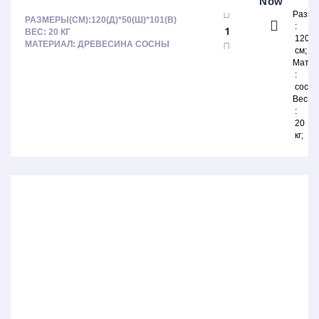
Now
Разм
РАЗМЕРЫ(СМ):120(Д)*50(Ш)*101(В)
ВЕС: 20 КГ
120х
МАТЕРИАЛ: ДРЕВЕСИНА СОСНЫ
см
Матер
сосна
Вес
20
кг