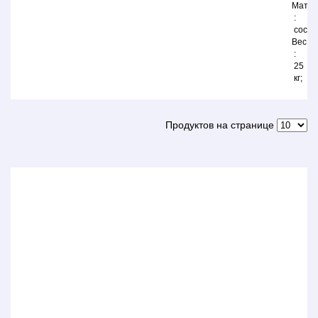
Матер
сосна
Вес
25
кг
Продуктов на странице