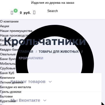
Изделия из дерева на заказ
Search
0
0 руб.
О компании
Акции
Наши преимущества
Наше производство
Крольчатники
Каталог
Бани бочки
Квадро-бани
ГЛАВНАЯ
ТОВАРЫ ДЛЯ ЖИВОТНЫХ
Овальные бани
КРОЛЬЧАТНИКИ
Бани бунгало
Мобильные бани
Срубовые бани
Баня Куб
Кемпинги
Каталог товаров
Летние домики
Беседки из металла
Гриль-домики
Бытовки
Мы Вконтакте
Курятники