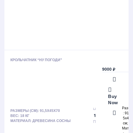
КРОЛЬЧАТНИК “НУ ПОГОДИ”
9000
₽
Buy
Now
Разм
РАЗМЕРЫ (СМ): 91,5Х45Х70
91,
ВЕС: 18 КГ
5х45х
МАТЕРИАЛ: ДРЕВЕСИНА СОСНЫ
см
Матер