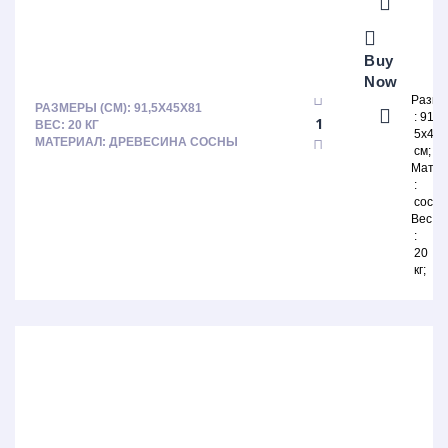
Buy
Now
Разм
РАЗМЕРЫ (СМ): 91,5Х45Х81
91,
ВЕС: 20 КГ
5х45х
МАТЕРИАЛ: ДРЕВЕСИНА СОСНЫ
см
Матер
сосна
Вес
20
кг