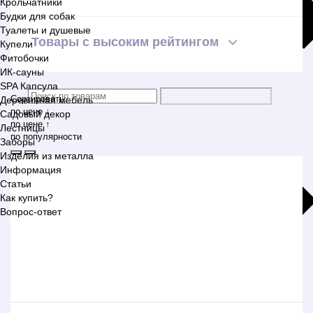
Крольчатники
Будки для собак
Туалеты и душевые
Товары с высоким рейтингом
Купели
Фитобочки
ИК-сауны
SPA Капсула
Сортировать:
Деревянная мебель
по цене ↓
Садовый декор
по цене ↑
Лестницы
по популярности
Заборы
Изделия из металла
Информация
Статьи
Как купить?
Вопрос-ответ