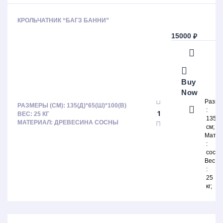
КРОЛЬЧАТНИК “БАГЗ БАННИ”
15000
₽
Buy
Now
Разм
РАЗМЕРЫ (СМ): 135(Д)*65(Ш)*100(В)
ВЕС: 25 КГ
135х
МАТЕРИАЛ: ДРЕВЕСИНА СОСНЫ
см
Матер
сосна
Вес
25
кг