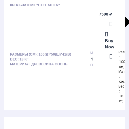
КРОЛЬЧАТНИК “СТЕПАШКА”
7500
₽
Buy
Now
Разм
РАЗМЕРЫ (СМ): 100(Д)*50(Ш)*41(В)
ВЕС: 18 КГ
100х
МАТЕРИАЛ: ДРЕВЕСИНА СОСНЫ
Больше результатов
см
Generic filters
Матер
Hidden label
сосна
Hidden label
Вес
Hidden label
Hidden label
18
кг