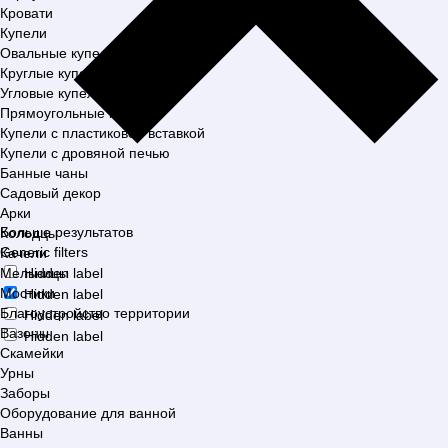
Кровати
Купели
Овальные купели
Круглые купели
Угловые купели
Прямоугольные купели
Купели с пластиковой вставкой
Купели с дровяной печью
Банные чаны
Садовый декор
Арки
Больше результатов
Колодцы
Generic filters
Качели
Мельницы
Hidden label
Мостики
Hidden label
Благоустройство территории
Hidden label
Вазоны
Hidden label
Скамейки
Урны
Заборы
Оборудование для ванной
Ванны